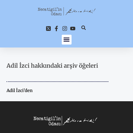
İçeriğe
atla
Adil İzci hakkındaki arşiv öğeleri
Adil İzci’den