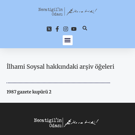
İçeriğe
atla
İlhami Soysal hakkındaki arşiv öğeleri
1987 gazete kupürü 2