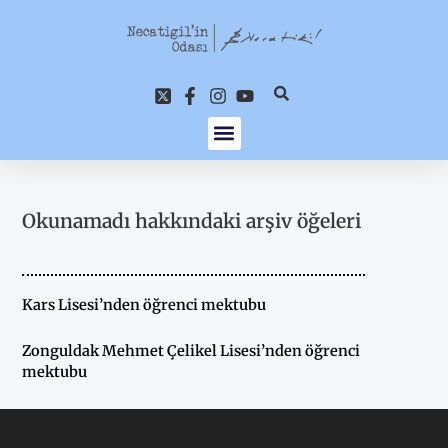
İçeriğe
atla
Okunamadı hakkındaki arşiv öğeleri
Kars Lisesi’nden öğrenci mektubu
Zonguldak Mehmet Çelikel Lisesi’nden öğrenci
mektubu