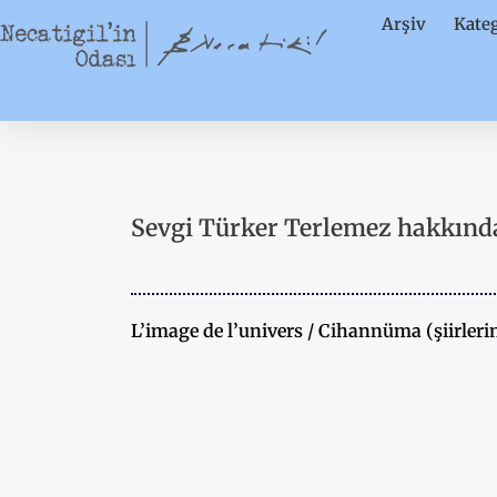
İçeriğe
Arşiv
Kateg
atla
Sevgi Türker Terlemez hakkında
L’image de l’univers / Cihannüma (şiirleri