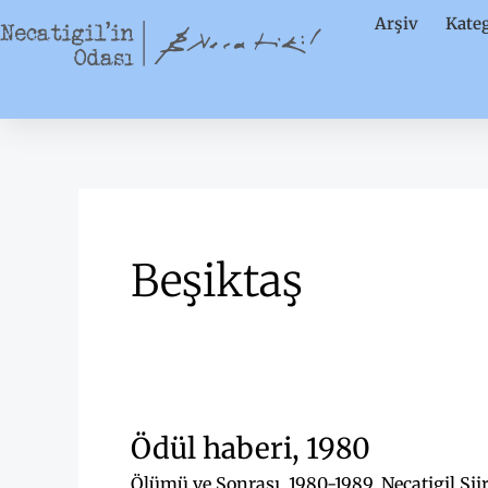
İçeriğe
Arşiv
Kateg
atla
Beşiktaş
Ödül haberi, 1980
Ölümü ve Sonrası
,
1980-1989
,
Necatigil Şii