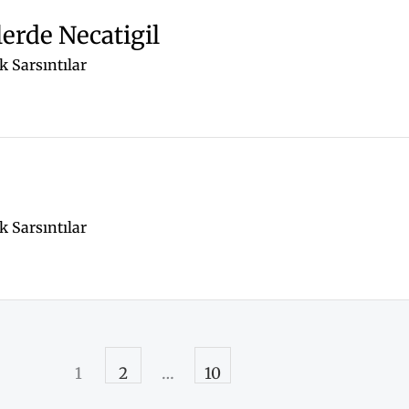
erde Necatigil
 Sarsıntılar
 Sarsıntılar
1
2
…
10