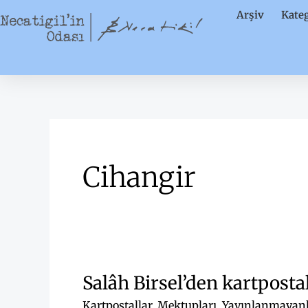
İçeriğe
Arşiv
Kateg
atla
Cihangir
Salâh Birsel’den kartposta
Kartpostallar
,
Mektupları
,
Yayınlanmayan