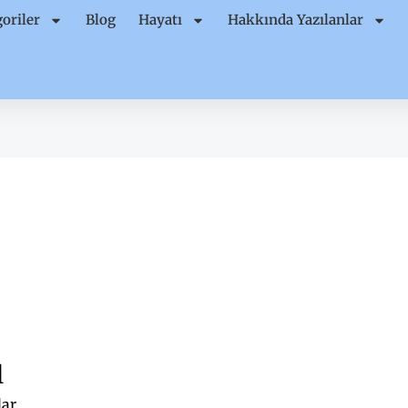
oriler
Blog
Hayatı
Hakkında Yazılanlar
l
lar