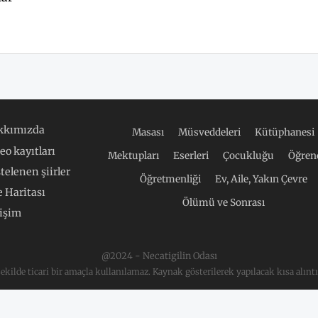
kkımızda
Masası
Müsveddeleri
Kütüphanesi
eo kayıtları
Mektupları
Eserleri
Çocukluğu
Öğrenc
telenen şiirler
Öğretmenliği
Ev, Aile, Yakın Çevre
e Haritası
Ölümü ve Sonrası
tişim
@2024 - Necatigilin Odası
 şekilde ticari bir amaçla kullanılamaz. Kaynak gösterilerek yapılacak kısa alıntı