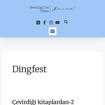
İçeriğe
atla
Dingfest
Çevirdiği kitaplardan-2