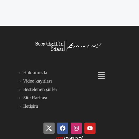
Menü
Hakkımızda
Video kayıtları
Bestelenen şiirler
Site Haritası
İletişim
F
I
Y
a
n
o
c
s
u
e
t
t