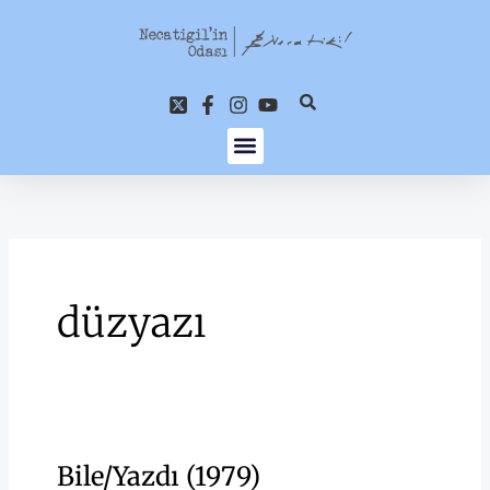
İçeriğe
atla
düzyazı
Bile/Yazdı (1979)