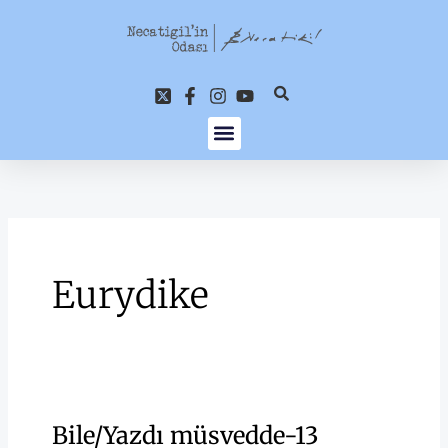
İçeriğe
atla
Eurydike
Bile/Yazdı müsvedde-13