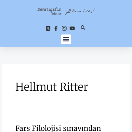
İçeriğe
atla
Hellmut Ritter
Fars Filolojisi sınavından