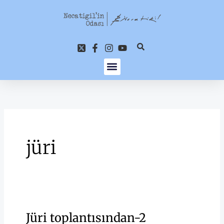
İçeriğe
atla
jüri
Jüri toplantısından-2