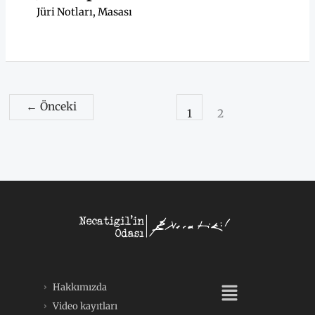
Jüri Notları
,
Masası
←
Önceki
1
2
Menü
Hakkımızda
Video kayıtları