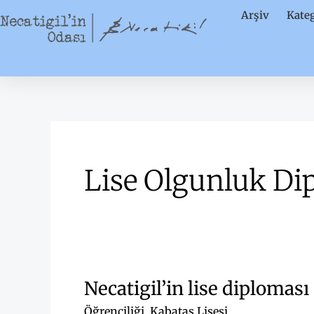
İçeriğe
Arşiv
Kateg
atla
Lise Olgunluk Di
Necatigil’in lise diploması
Öğrenciliği
,
Kabataş Lisesi