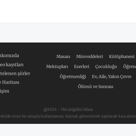
kkımızda
Masası
Müsveddeleri
Kütüphanesi
eo kayıtları
Mektupları
Eserleri
Çocukluğu
Öğrenc
telenen şiirler
Öğretmenliği
Ev, Aile, Yakın Çevre
e Haritası
Ölümü ve Sonrası
tişim
@2024 - Necatigilin Odası
 şekilde ticari bir amaçla kullanılamaz. Kaynak gösterilerek yapılacak kısa alıntı