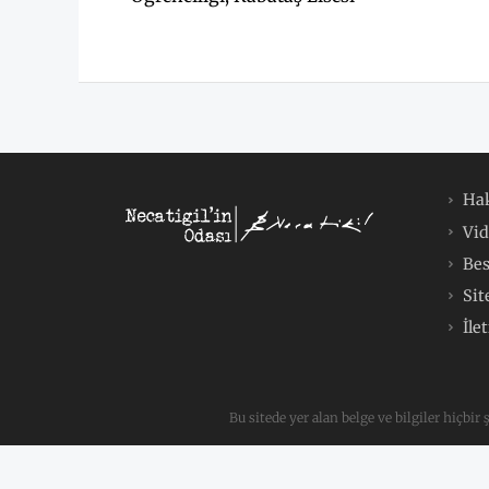
Ha
Vid
Bes
Sit
İle
Bu sitede yer alan belge ve bilgiler hiçbir