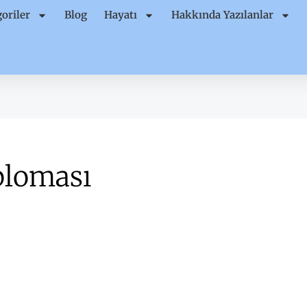
oriler
Blog
Hayatı
Hakkında Yazılanlar
ploması