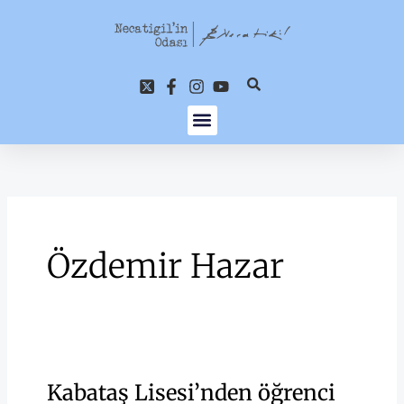
İçeriğe
atla
Özdemir Hazar
Kabataş Lisesi’nden öğrenci