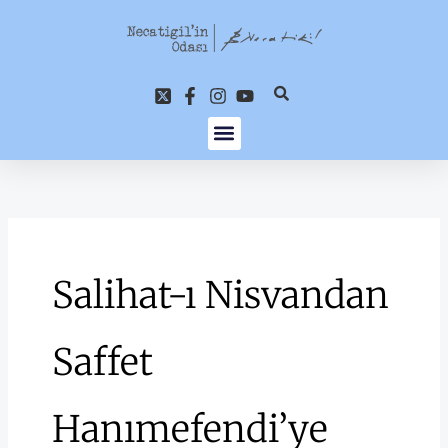
İçeriğe
atla
Salihat-ı Nisvandan
Saffet
Hanımefendi’ye