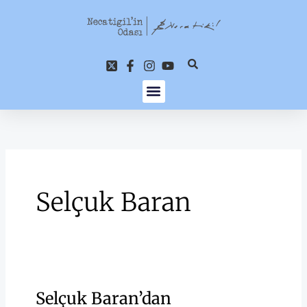
İçeriğe
atla
Selçuk Baran
Selçuk Baran’dan