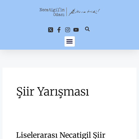
İçeriğe
atla
Şiir Yarışması
Liselerarası Necatigil Şiir