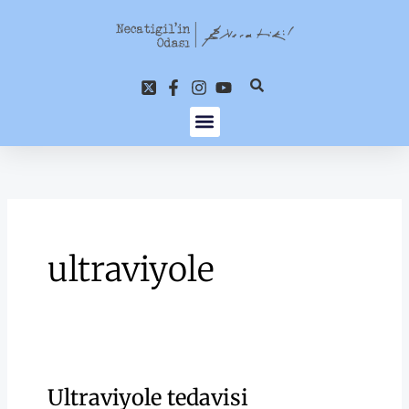
İçeriğe
atla
ultraviyole
Ultraviyole tedavisi