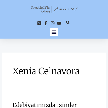
İçeriğe
atla
Xenia Celnavora
Edebiyatımızda İsimler