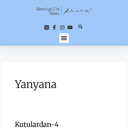
İçeriğe
atla
Yanyana
Kutulardan-4