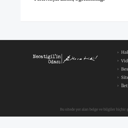
Ha
Vid
Bes
Sit
İle
Bu sitede yer alan belge ve bilgiler hiçbir