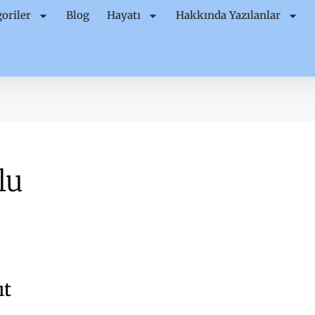
oriler
Blog
Hayatı
Hakkında Yazılanlar
lu
ıt