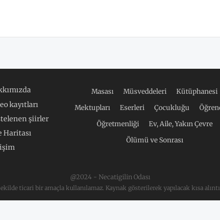
kkımızda
Masası
Müsveddeleri
Kütüphanesi
eo kayıtları
Mektupları
Eserleri
Çocukluğu
Öğrenc
telenen şiirler
Öğretmenliği
Ev, Aile, Yakın Çevre
e Haritası
Ölümü ve Sonrası
tişim
@2024 - Necatigilin Odası
 şekilde ticari bir amaçla kullanılamaz. Kaynak gösterilerek yapılacak kısa alıntı