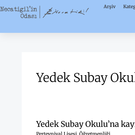
İçeriğe
Arşiv
Kateg
atla
Yedek Subay Oku
Yedek Subay Okulu’na kay
Pertevniyal Lisesi
,
Öğretmenliği