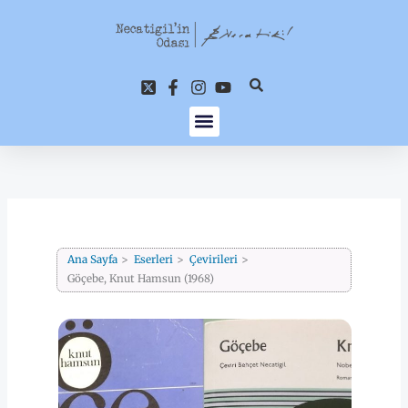
İçeriğe
atla
Ana Sayfa
Eserleri
Çevirileri
Göçebe, Knut Hamsun (1968)