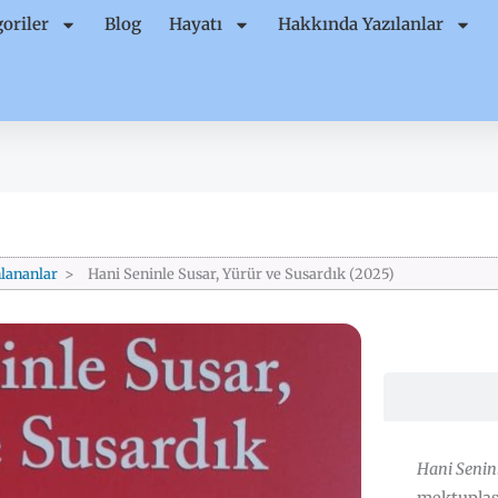
oriler
Blog
Hayatı
Hakkında Yazılanlar
lananlar
Hani Seninle Susar, Yürür ve Susardık (2025)
Hani Seninl