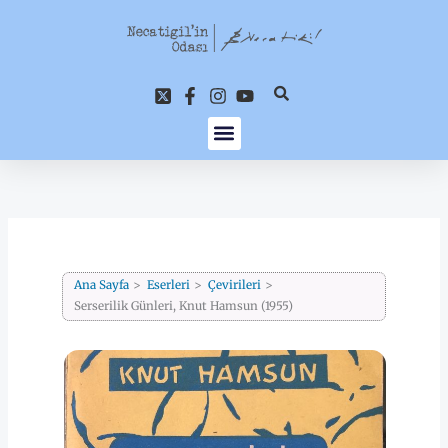
İçeriğe
atla
Ana Sayfa
Eserleri
Çevirileri
Serserilik Günleri, Knut Hamsun (1955)