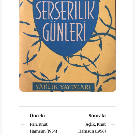
Önceki
Sonraki
←
→
Pan, Knut
Açlık, Knut
Hamsun (1954)
Hamsun (1956)