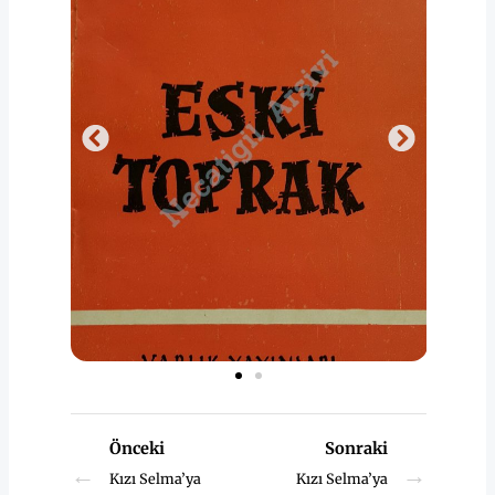
Önceki
Sonraki
←
→
Kızı Selma’ya
Kızı Selma’ya