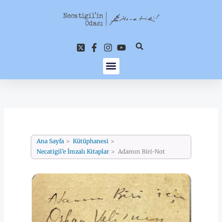
İçeriğe
atla
Ana Sayfa
Kütüphanesi
Necatigil’e İmzalı Kitaplar
Adamın Biri-Not