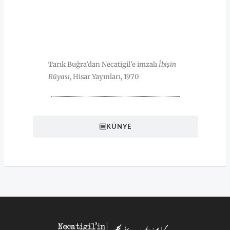
HAKKINDA
Tarık Buğra’dan Necatigil’e imzalı
İbişin
Rüyası
, Hisar Yayınları, 1970
KÜNYE