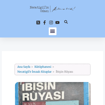
İçeriğe
atla
Ana Sayfa
Kütüphanesi
Necatigil’e İmzalı Kitaplar
İbişin Rüyası