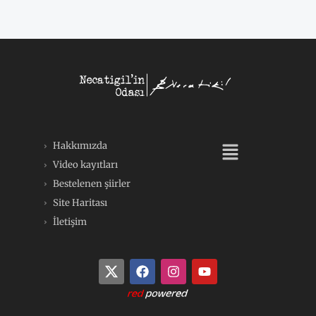
Menü
Hakkımızda
Video kayıtları
Bestelenen şiirler
Site Haritası
İletişim
F
I
Y
a
n
o
c
s
u
e
t
t
b
a
u