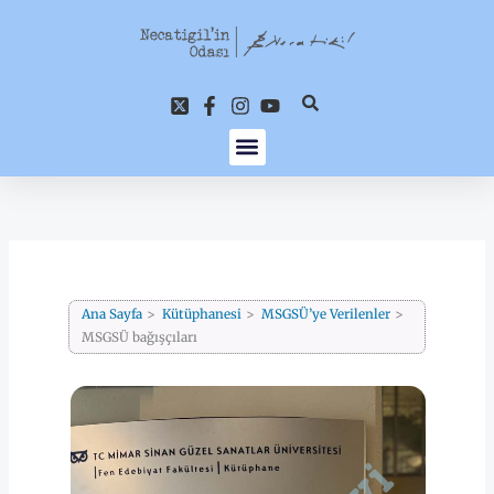
İçeriğe
atla
Ana Sayfa
Kütüphanesi
MSGSÜ’ye Verilenler
MSGSÜ bağışçıları