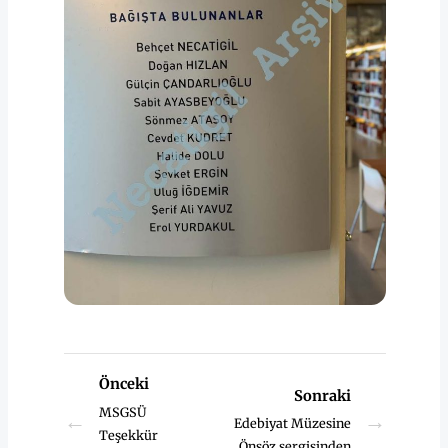
Önceki
Sonraki
MSGSÜ
←
→
Edebiyat Müzesine
Teşekkür
Önsöz sergisinden