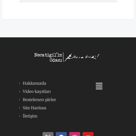
Menü
Hakkımızda
Video kayıtları
Bestelenen şiirler
Site Haritası
İletişim
F
I
Y