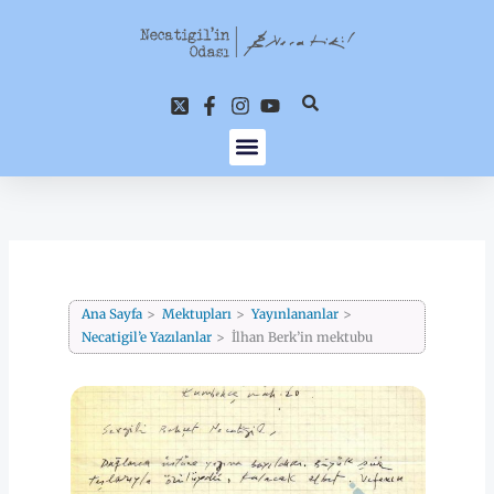
İçeriğe
atla
Ana Sayfa
Mektupları
Yayınlananlar
Necatigil’e Yazılanlar
İlhan Berk’in mektubu