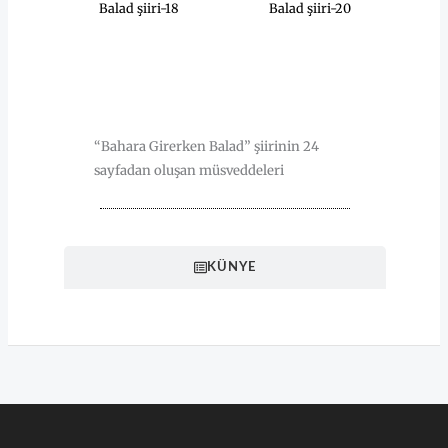
Balad şiiri-18
Balad şiiri-20
HAKKINDA
“Bahara Girerken Balad” şiirinin 24
sayfadan oluşan müsveddeleri
KÜNYE