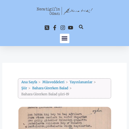
İçeriğe
atla
Ana Sayfa
Müsveddeleri
Yayınlananlar
Şiir
Bahara Girerken Balad
Bahara Girerken Balad şiiri-19