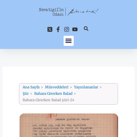
İçeriğe
atla
Ana Sayfa
Müsveddeleri
Yayınlananlar
Şiir
Bahara Girerken Balad
Bahara Girerken Balad şiiri-24