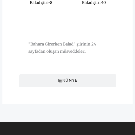
Balad şiiri-8
Balad şiiri-10
HAKKINDA
“Bahara Girerken Balad” şiirinin 24
sayfadan oluşan müsveddeleri
KÜNYE