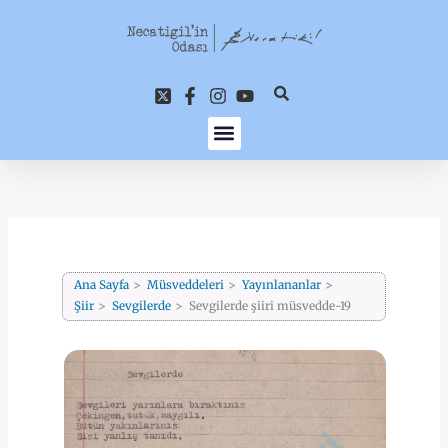
İçeriğe
atla
Ana Sayfa
Müsveddeleri
Yayınlananlar
Şiir
Sevgilerde
Sevgilerde şiiri müsvedde-19