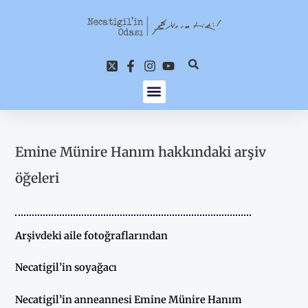
İçeriğe
atla
Emine Münire Hanım hakkındaki arşiv
öğeleri
Arşivdeki aile fotoğraflarından
Necatigil’in soyağacı
Necatigil’in anneannesi Emine Münire Hanım