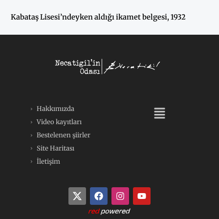
Kabataş Lisesi’ndeyken aldığı ikamet belgesi, 1932
Menü
Hakkımızda
Video kayıtları
Bestelenen şiirler
Site Haritası
İletişim
F
I
Y
a
n
o
c
s
u
e
t
t