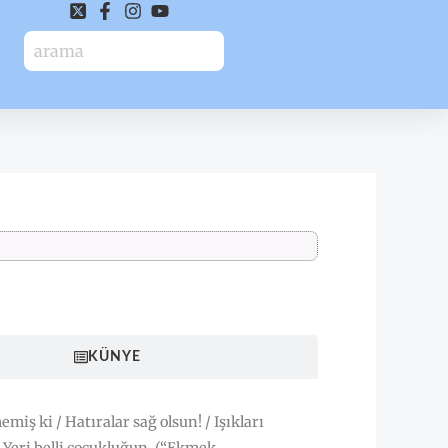
HAKKINDA
KÜNYE
miş ki / Hatıralar sağ olsun! / Işıkları