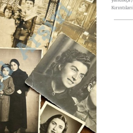
yandıkça /
Kırıntıları