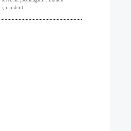
 Yeri belli çocukluğun. (“Ekmek
” şiirinden)