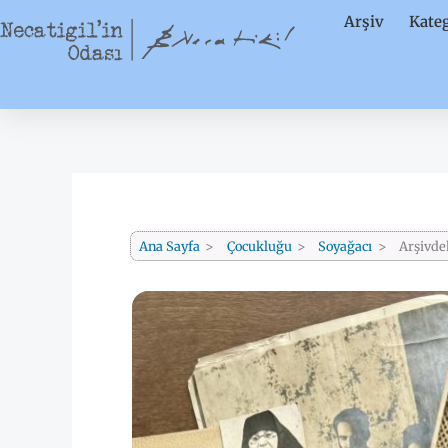
İçeriğe
Arşiv
Kateg
atla
Ana Sayfa
Çocukluğu
Soyağacı
Arşivde