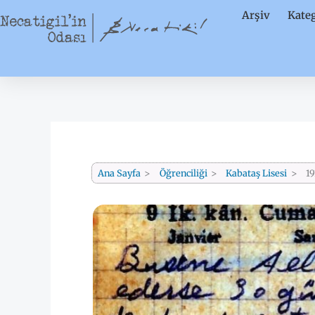
İçeriğe
Arşiv
Kateg
atla
Ana Sayfa
Öğrenciliği
Kabataş Lisesi
19