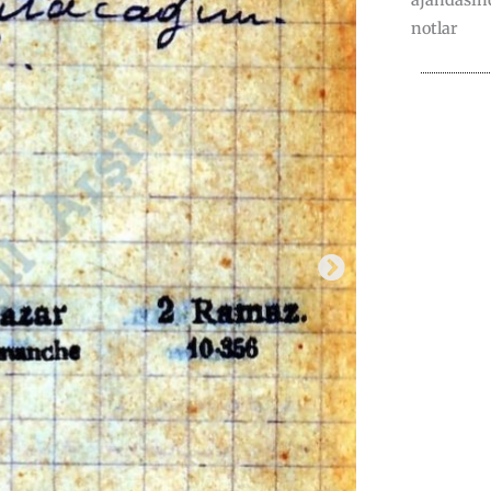
ajandasın
notlar