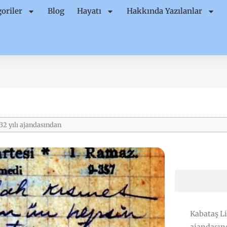
oriler
Blog
Hayatı
Hakkında Yazılanlar
32 yılı ajandasından
Kabataş Li