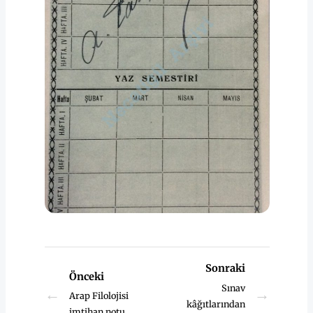
Sonraki
Önceki
Sınav
←
→
Arap Filolojisi
kâğıtlarından
imtihan notu