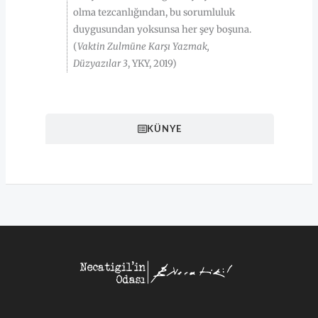
olma tezcanlığından, bu sorumluluk
duygusundan yoksunsa her şey boşuna.
(
Vaktin Zulmüne Karşı Yazmak,
Düzyazılar 3
, YKY, 2019)
KÜNYE