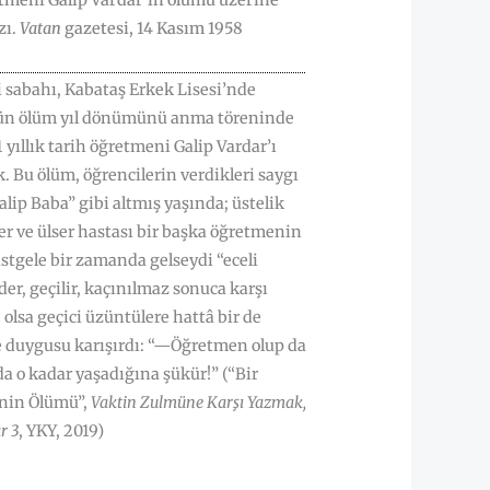
etmeni Galip Vardar’ın ölümü üzerine
zı.
Vatan
gazetesi, 14 Kasım 1958
i sabahı, Kabataş Erkek Lisesi’nde
ün ölüm yıl dönümünü anma töreninde
 yıllık tarih öğretmeni Galip Vardar’ı
. Bu ölüm, öğrencilerin verdikleri saygı
alip Baba” gibi altmış yaşında; üstelik
er ve ülser hastası bir başka öğretmenin
stgele bir zamanda gelseydi “eceli
der, geçilir, kaçınılmaz sonuca karşı
olsa geçici üzüntülere hattâ bir de
duygusu karışırdı: “—Öğretmen olup da
a o kadar yaşadığına şükür!” (“Bir
nin Ölümü”,
Vaktin Zulmüne Karşı Yazmak,
r 3
, YKY, 2019)