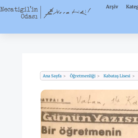
İçeriğe
Arşiv
Kateg
atla
Ana Sayfa
Öğretmenliği
Kabataş Lisesi