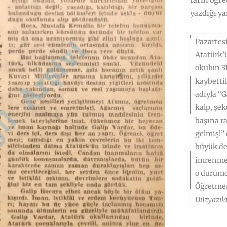
tarih öğr
yazdığı ya
Pazartes
Atatürk’
okulun 31
kaybettik
adıyla “G
kalp, şek
başına ra
gelmiş!” 
büyük de 
imrenme 
o durumd
Öğretme
Düzyazıla