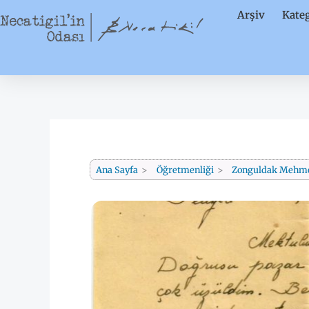
İçeriğe
Arşiv
Kateg
atla
Ana Sayfa
Öğretmenliği
Zonguldak Mehmet