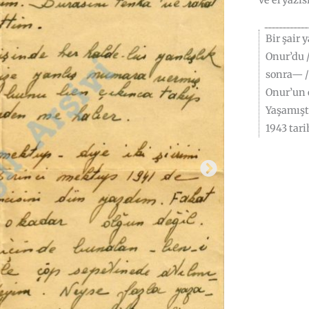
ve el yazı
Bir şair 
Onur’du 
sonra— /
Onur’un 
Yaşamıştı
1943 tari