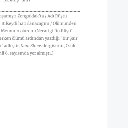
sı “Mektup” şiiri
yaşamıştı Zonguldak’ta / Adı Rüştü
/ Bilseydi hatırlanacağını / Ölümünden
 Memnun olurdu. (Necatigil’in Rüştü
erken ölümü ardından yazdığı “Bir Şair
” adlı şiir,
Kara Elmas
dergisinin, Ocak
hli 6. sayısında yer almıştı.)