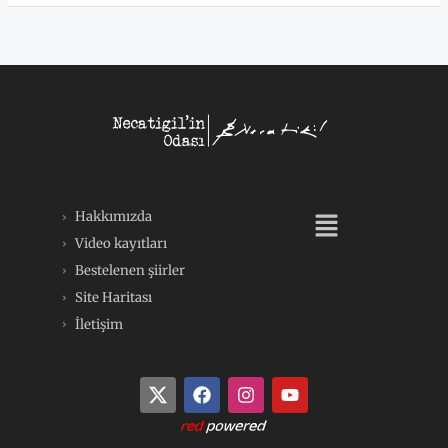
Menü
Hakkımızda
Video kayıtları
Bestelenen şiirler
Site Haritası
İletişim
F
I
Y
a
n
o
c
s
u
e
t
t
b
a
u