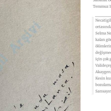
Sabahat G
Temmuz 19
Necatigil
ortasında
Selma Nec
kalan gör
ölümleri
değişmed
için çok 
Valideçe
Akaygen) 
Kesin kur
bozulamad
Sarısayın