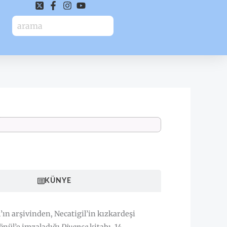
HAKKINDA
KÜNYE
’ın arşivinden, Necatigil’in kızkardeşi