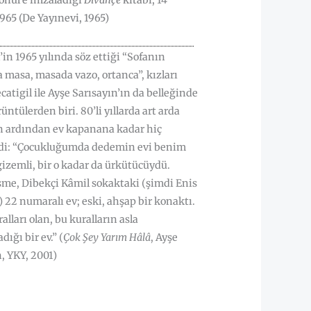
önül’e imzaladığı
Divançe
kitabı, 14
65 (De Yayınevi, 1965)
’in 1965 yılında söz ettiği “Sofanın
 masa, masada vazo, ortanca”, kızları
atigil ile Ayşe Sarısayın’ın da belleğinde
üntülerden biri. 80’li yıllarda art arda
n ardından ev kapanana kadar hiç
i: “Çocukluğumda dedemin evi benim
gizemli, bir o kadar da ürkütücüydü.
şme, Dibekçi Kâmil sokaktaki (şimdi Enis
22 numaralı ev; eski, ahşap bir konaktı.
alları olan, bu kuralların asla
ığı bir ev.” (
Çok Şey Yarım Hâlâ
, Ayşe
, YKY, 2001)