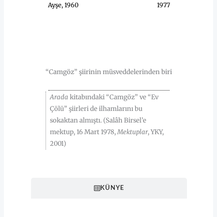
Ayşe, 1960
1977
HAKKINDA
“Camgöz” şiirinin müsveddelerinden biri
Arada
kitabındaki “Camgöz” ve “Ev
Çölü” şiirleri de ilhamlarını bu
sokaktan almıştı. (Salâh Birsel’e
mektup, 16 Mart 1978,
Mektuplar
, YKY,
2001)
KÜNYE