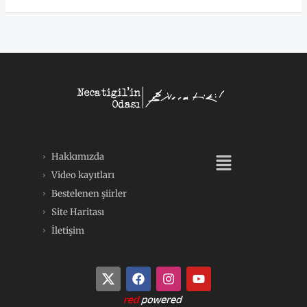
Menü
Hakkımızda
Video kayıtları
Bestelenen şiirler
Site Haritası
İletişim
F
I
Y
a
n
o
c
s
u
e
t
t