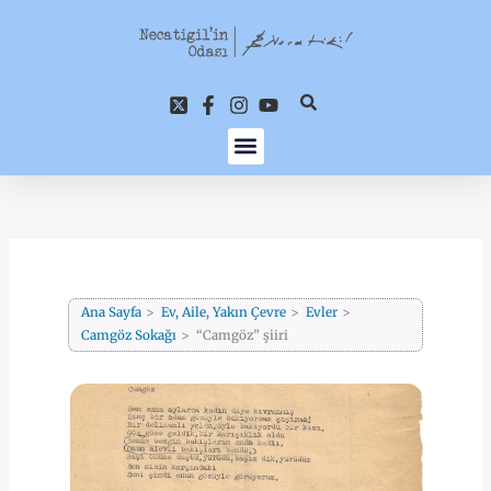
İçeriğe
atla
Ana Sayfa
Ev, Aile, Yakın Çevre
Evler
Camgöz Sokağı
“Camgöz” şiiri