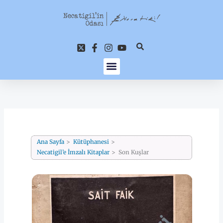
İçeriğe
atla
Ana Sayfa
Kütüphanesi
Necatigil’e İmzalı Kitaplar
Son Kuşlar