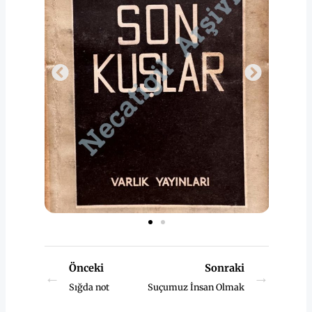
Önceki
Sonraki
←
→
Sığda not
Suçumuz İnsan Olmak