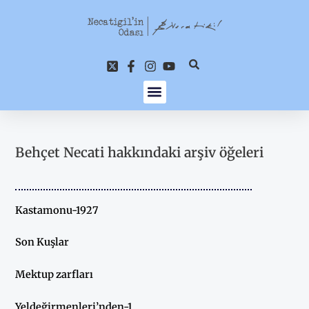
İçeriğe
atla
Behçet Necati hakkındaki arşiv öğeleri
Kastamonu-1927
Son Kuşlar
Mektup zarfları
Yeldeğirmenleri’nden-1