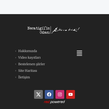
Menü
Hakkımızda
Video kayıtları
Bestelenen şiirler
Site Haritası
İletişim
F
I
Y
a
n
o
c
s
u
e
t
t
b
a
u