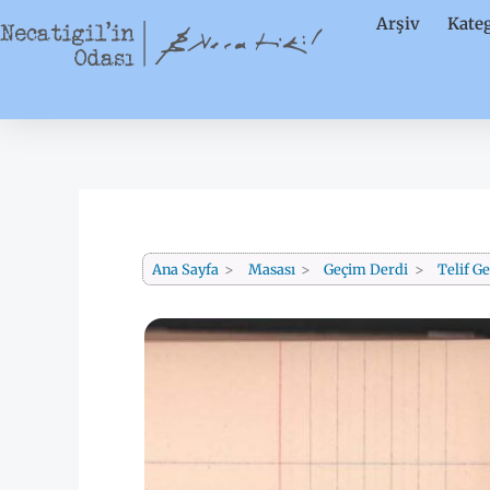
İçeriğe
Arşiv
Kateg
atla
Ana Sayfa
Masası
Geçim Derdi
Telif Ge