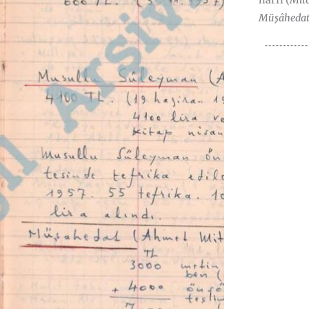
harfi (
Mit
Müşâheda