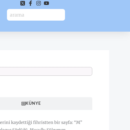
HAKKINDA
KÜNYE
lerini kaydettiği fihristten bir sayfa: “M”