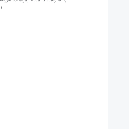
ologya Sözlüğü
,
Musullu Süleyman
,
t
)