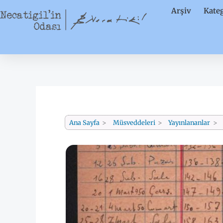
İçeriğe
Arşiv
Kateg
atla
Ana Sayfa
Müsveddeleri
Yayınlananlar