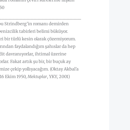
adlı romanın çeviri sürelerine ilişkin
950
bu Strindberg’in romanı demirden
Denizcilik tabirleri belimi büküyor.
ri bir türlü kesin olarak çözemiyorum.
rından faydalandığım şahıslar da hep
it davranıyorlar, ihtimal üzerine
lar. Fakat artık şu bir, bir buçuk ay
mize çekip yollıyacağım. (Oktay Akbal’a
16 Ekim 1950,
Mektuplar
, YKY, 2001)