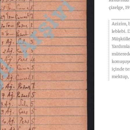
Kenarında
çizelge, 1
Azizim, 
leblebi. 
Müşkülle
Yardımla
müteredd
konuşuyor
içinde te
mektup, 