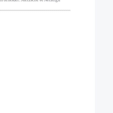
n örnekler: Nietzsche ve Necatigil