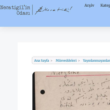
İçeriğe
Arşiv
Kateg
atla
Ana Sayfa
Müsveddeleri
Yayınlanmayanlar